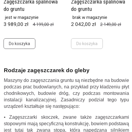
Zagęszczarka spalinowa
Zagęszczarka spalinowa
do gruntu
do gruntu
jest w magazynie
brak w magazynie
3 989,00 zł
2 042,00 zł
4 199,00 zł
2 149,00 zł
Do koszyka
Do koszyka
Rodzaje zagęszczarek do gleby
Maszyny do zagęszczania gruntu są niezbędne na budowie
podczas prac budowlanych, na przykład przy kładzeniu płyt
chodnikowych, budowie dróg, czy podczas montowania
instalacji kanalizacyjnej. Zasadniczy podział tego typu
urządzeń kształtuje się następująco:
• Zagęszczarki skoczek, zwane także zagęszczarkami
stopowymi mają specyficzną konstrukcję, bowiem podstawą
jest tutaj tak zwana stopa, która napędzana silnikiem