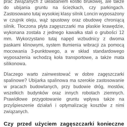
prac związanych z układaniem kostki brukowej, ale także
do ubijania gruntu na ścieżkach, czy parkingach.
Zastosowano tutaj wysokiej klasy silnik Loncin wyposażony
w czujnik oleju, wąż spustowy oraz obudowę chroniącą
silnik. Tłoczona płyta zagęszczarki ma płaskie krawędzie,
wykonana została z jednego kawałka stali o grubości 12
mm. Wykorzystano tutaj napęd wzbudnicy z dwoma
paskami klinowymi, system tłumienia wibracji za pomocą
mocowania 3-punktowego, a w skład standardowego
wyposażenia wchodzą koła transportowe, a także mata
silikonowa.
Dlaczego warto zainwestować w dobre zagęszczarki
spalinowe? Ubijarka spalinowa ma szerokie zastosowanie
w pracach budowlanych, przy budowie dróg, mostów,
wszelkich budynków oraz innych robotach ziemnych.
Prawidłowe przygotowanie gruntu wpływa także na
przyśpieszenie działań i optymalizację kosztów z nimi
związanych.
Czy przed użyciem zagęszczarki konieczne