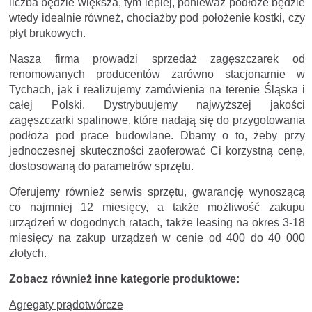
liczba będzie większa, tym lepiej, ponieważ podłoże będzie
wtedy idealnie równeż, chociażby pod położenie kostki, czy
płyt brukowych.
Nasza firma prowadzi sprzedaż zagęszczarek od
renomowanych producentów zarówno stacjonarnie w
Tychach, jak i realizujemy zamówienia na terenie Śląska i
całej Polski. D
ystrybuujemy najwyższej jakości
zagęszczarki spalinowe, które nadają się do przygotowania
podłoża pod prace budowlane. Dbamy o to, żeby przy
jednoczesnej skuteczności zaoferować Ci korzystną cenę,
dostosowaną do parametrów sprzętu.
Oferujemy również serwis sprzętu, gwarancję wynoszącą
co najmniej 12 miesięcy, a także możliwość zakupu
urządzeń w dogodnych ratach, także leasing na okres 3-18
miesięcy na zakup urządzeń w cenie od 400 do 40 000
złotych.
Zobacz również inne kategorie produktowe:
Agregaty prądotwórcze