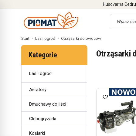
Husqvarna Cedrus
Wyszukaj
Start
Las i ogrod
Otrząsarki do owoców
Otrząsarki
Kategorie
Las i ogrod
Aeratory
Dmuchawy do liści
Glebogryzarki
Kosiarki