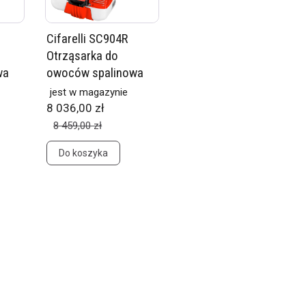
Cifarelli SC904R
Otrząsarka do
wa
owoców spalinowa
jest w magazynie
8 036,00 zł
8 459,00 zł
Do koszyka