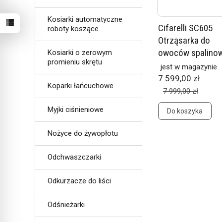
Kosiarki automatyczne
Cifarelli SC605
roboty koszące
Otrząsarka do
owoców spalino
Kosiarki o zerowym
promieniu skrętu
jest w magazynie
7 599,00 zł
Koparki łańcuchowe
7 999,00 zł
Myjki ciśnieniowe
Do koszyka
Nożyce do żywopłotu
Odchwaszczarki
Odkurzacze do liści
Odśnieżarki