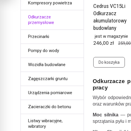
Kompresory powietrza
Cedrus VC15Li
Odkurzacz
Odkurzacze
akumulatorowy
przemysłowe
budowlany
jest w magazynie
Przecinarki
246,00 zł
259,00
Pompy do wody
Do koszyka
Wozidła budowlane
Zagęszczarki gruntu
Odkurzacze p
pracy
Urządzenia pomiarowe
Wybór odpowiedni
oraz warunków prac
Zacieraczki do betonu
Moc silnika
— po
Listwy wibracyjne,
sprzątania pyłu i 
wibratory