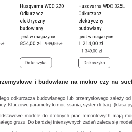
Husqvarna WDC 220
Husqvarna WDC 325L
Odkurzacz
Odkurzacz
elektryczny
elektryczny
budowlany
budowlany
jest w magazynie
jest w magazynie
854,00 zł
1 214,00 zł
 zł
949,00 zł
1 349,00 zł
Do koszyka
Do koszyka
rzemysłowe i budowlane na mokro czy na such
ego odkurzacza budowlanego lub przemysłowego zależy od ro
y. Kluczowe parametry to moc ssania, system filtracji (klasa p
dstawowe modele do drobnych prac remontowych mają moc
małego gruzu.
Do bardziej intensywnych zadań zaleca się mode