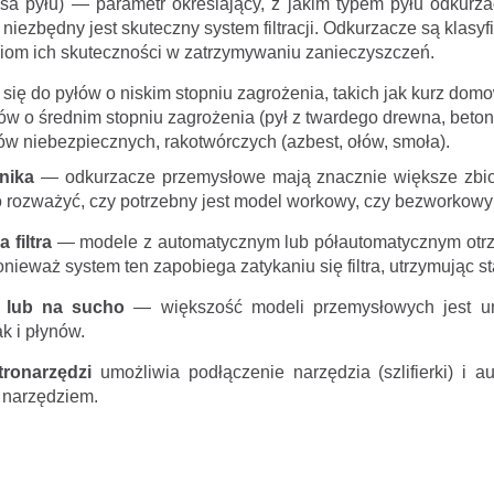
sa pyłu) — parametr określający, z jakim typem pyłu odkurz
 niezbędny jest skuteczny system filtracji. Odkurzacze są klas
oziom ich skuteczności w zatrzymywaniu zanieczyszczeń.
 się do pyłów o niskim stopniu zagrożenia, takich jak kurz domo
ów o średnim stopniu zagrożenia (pył z twardego drewna, beton
ów niebezpiecznych, rakotwórczych (azbest, ołów, smoła).
rnika
— odkurzacze przemysłowe mają znacznie większe zbiorn
o rozważyć, czy potrzebny jest model workowy, czy bezworkowy 
 filtra
— modele z automatycznym lub półautomatycznym otrząs
ieważ system ten zapobiega zatykaniu się filtra, utrzymując s
 lub na sucho
— większość modeli przemysłowych jest un
k i płynów.
tronarzędzi
u
możliwia podłączenie narzędzia (szlifierki) 
 narzędziem.