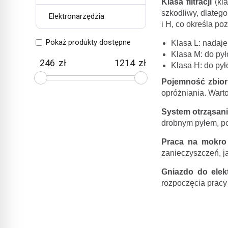
Klasa filtracji
(kla
szkodliwy, dlatego
Elektronarzędzia
i H, co określa p
Pokaż produkty dostępne
Klasa L: nadaje
Klasa M: do pył
zł
zł
Klasa H: do pył
Pojemność zbio
opróżniania. Wart
System otrząsania
drobnym pyłem, pon
Praca na mokro
zanieczyszczeń, ja
Gniazdo do elek
rozpoczęcia pracy