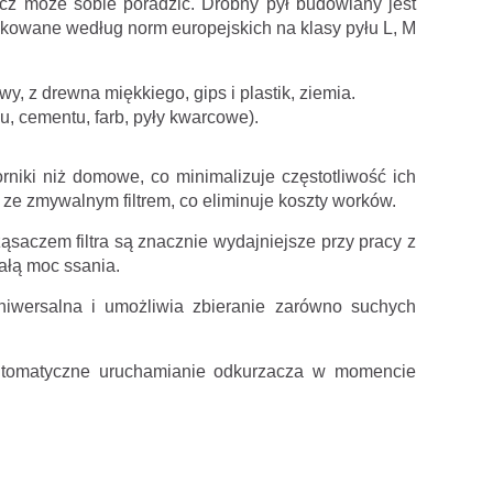
acz może sobie poradzić. Drobny pył budowlany jest
yfikowane według norm europejskich na klasy pyłu L, M
wy, z drewna miękkiego, gips i plastik, ziemia.
u, cementu, farb, pyły kwarcowe).
iki niż domowe, co minimalizuje częstotliwość ich
ze zmywalnym filtrem, co eliminuje koszty worków.
aczem filtra są znacznie wydajniejsze przy pracy z
tałą moc ssania.
iwersalna i umożliwia zbieranie zarówno suchych
i automatyczne uruchamianie odkurzacza w momencie