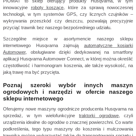
PIOMAT to sklep oferujący produkty Husqvarna, w tym
innowacyjne
roboty koszące
, które za sprawą nowoczesnej
technologii, w tym systemów GPS, czy licznych czujników –
wykrywania przeszkód czy deszczu, pozwalają precyzyjnie
przyciąć trawnik bez naszego bezpośredniego udziału.
Szczególne miejsce w asortymencie naszego sklepu
internetowego Husqvarna zajmują
automatyczne kosiarki
Automower
, obsługiwane dzięki dedykowanej na smartfony
aplikacji Husqvarna Automower Connect, w której można określić
częstotliwość i harmonogram koszenia, ale także wysokość, na
jaką trawę ma być przycięta.
Poznaj szeroki wybór innych maszyn
ogrodowych i narzędzi w ofercie naszego
sklepu internetowego
Oferujemy nowe maszyny ogrodnicze producenta Husqvarna na
sprzedaż, w tym wielofunkcyjne
traktorki ogrodowe
, czyli
urządzenia idealne do ogrodów o znacznej powierzchni. Co warte
podkreślenia, tego typu maszyny do koszenia i mulczowania
trawnika można wykorzystać także do transportowania sprzętu i