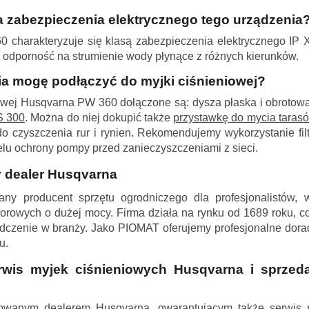
sa zabezpieczenia elektrycznego tego urządzenia
 charakteryzuje się klasą zabezpieczenia elektrycznego IP 
 odporność na strumienie wody płynące z różnych kierunków.
ia mogę podłączyć do myjki ciśnieniowej?
owej Husqvarna PW 360 dołączone są: dysza płaska i obrotow
S 300
. Można do niej dokupić także
przystawkę do mycia taras
o czyszczenia rur i rynien.
Rekomendujemy wykorzystanie fil
u ochrony pompy przed zanieczyszczeniami z sieci.
 dealer Husqvarna
y producent sprzętu ogrodniczego dla profesjonalistów, 
orowych o dużej mocy. Firma działa na rynku od 1689 roku, c
adczenie w branży. Jako PIOMAT oferujemy profesjonalne dor
tu.
wis myjek ciśnieniowych Husqvarna i sprzed
zowanym dealerem Husqvarna, gwarantującym także serwis 