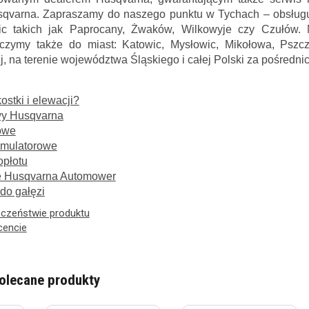
sqvarna. Zapraszamy do naszego punktu w Tychach – obsług
nic takich jak Paprocany, Żwaków, Wilkowyje czy Czułów. 
czymy także do miast: Katowic, Mysłowic, Mikołowa, Pszcz
, na terenie województwa Śląskiego i całej Polski za pośredn
ostki i elewacji?
awy Husqvarna
nowe
umulatorowe
płotu
e Husqvarna Automower
do gałęzi
eczeństwie produktu
cencie
olecane produkty