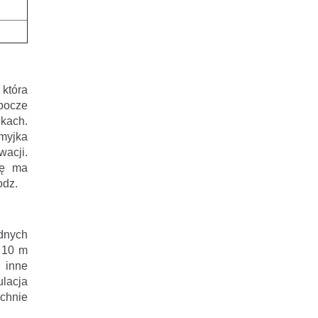
 która
obocze
kach.
 myjka
acji.
ię ma
odz.
dnych
 10 m
z inne
ulacja
zchnie