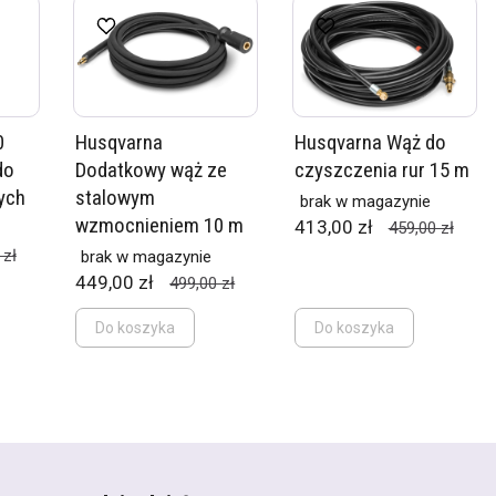
0
Husqvarna
Husqvarna Wąż do
do
Dodatkowy wąż ze
czyszczenia rur 15 m
ych
stalowym
brak w magazynie
wzmocnieniem 10 m
413,00 zł
459,00 zł
 zł
brak w magazynie
449,00 zł
499,00 zł
Do koszyka
Do koszyka