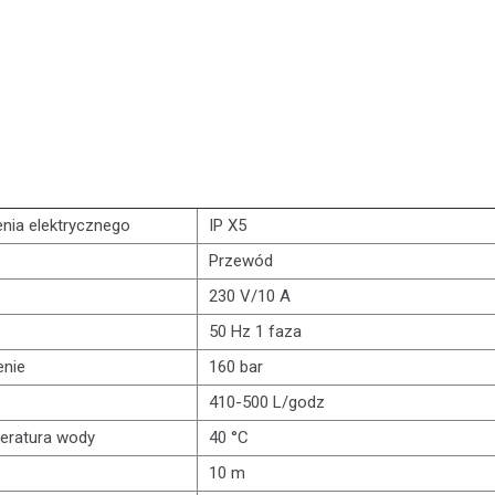
nia elektrycznego
IP X5
Przewód
230 V/10 A
50 Hz 1 faza
enie
160 bar
410-500 L/godz
eratura wody
40 °C
10 m