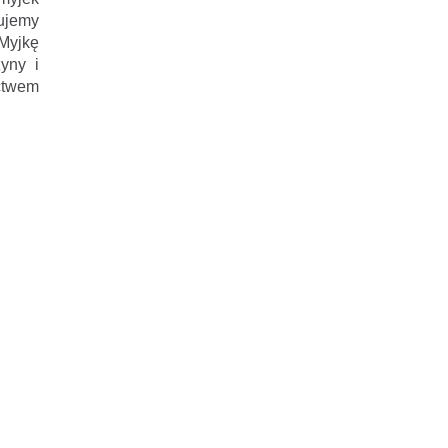
ujemy
Myjkę
yny i
ictwem