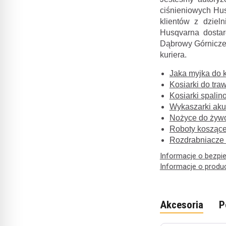
ciśnieniowych Hu
klientów z dziel
Husqvarna dostar
Dąbrowy Górniczej
kuriera.
Jaka myjka do k
Kosiarki do tr
Kosiarki spali
Wykaszarki ak
Nożyce do żywo
Roboty kosząc
Rozdrabniacze 
Informacje o bezpi
Informacje o produ
Akcesoria
P