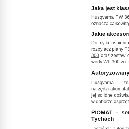
Jaka jest kla
Husqvarna PW 360
oznacza całkowitą
Jakie akcesor
Do myjki ciśnieni
rozpylacz piany F
300
oraz zestaw d
wody WF 300 w cel
Autoryzowany
Husqvarna — znan
narzędzi akumulat
jej solidne doświ
w doborze osprzę
PIOMAT – ser
Tychach
Jesteśmy autory