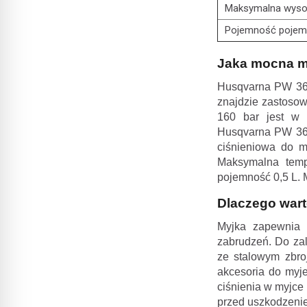
Maksymalna wyso
Pojemność pojem
Jaka mocna m
Husqvarna PW 
znajdzie zastoso
160 bar jest w 
Husqvarna PW 360
ciśnieniowa do m
Maksymalna temp
pojemność 0,5 L.
Dlaczego war
Myjka zapewnia 
zabrudzeń. Do za
ze stalowym zbroj
akcesoria do myje
ciśnienia w myjce
przed uszkodzeni