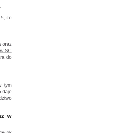
?
X5, co
a oraz
ów SC
tra do
w tym
o daje
adztwo
aż w
myjek