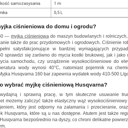
kość samozasysania
1 m
nika
0,5 L
yjka ciśnieniowa do domu i ogrodu?
360 —
myjka ciśnieniowa
do maszyn budowlanych i rolniczych,
wanie także do prac przydomowych i ogrodowych. Ciśnienie r
pełni satysfakcjonujące w bardziej wymagających przypad
 sprawdzi się zarówno do mycia kostki brukowej, jak i jako
ycia samochodu, czy urządzenie wysokociśnieniowe do elew
eratura wody wynosi 40°C, natomiast pojemnik na chem
 Myjka Husqvarna 160 bar zapewnia wydatek wody 410-500 L/g
to wybrać myjkę ciśnieniową Husqvarna?
wydajną i sprawną pracę, w tym skuteczne usuwanie tru
let możemy zaliczyć także elastyczny wąż wysokociśnieniowy
eniem, który jest odporny na załamania i przecieranie, ora
k Husqvarna, które są u nas dostępne. Atutem jest także reg
 Husqvarna bezpośrednio na dyszy, co chroni delikatne powier
em.