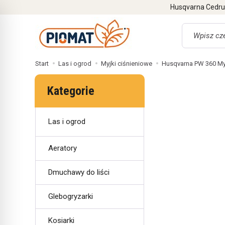
Husqvarna Cedrus
Wyszukaj
Start
Las i ogrod
Myjki ciśnieniowe
Husqvarna PW 360 My
Kategorie
Las i ogrod
Aeratory
Dmuchawy do liści
Glebogryzarki
Kosiarki