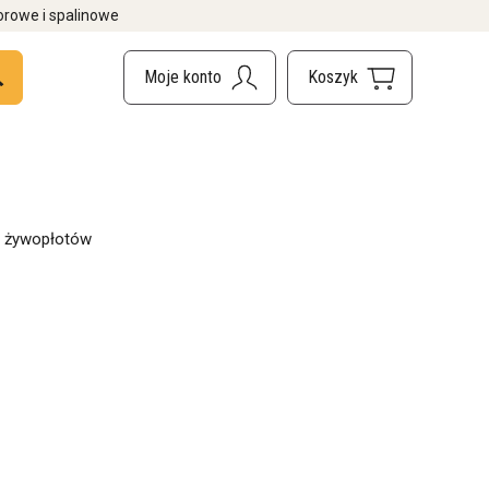
orowe i spalinowe
i żywopłotów